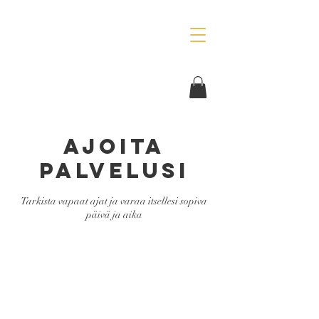
Ajoita
palvelusi
Tarkista vapaat ajat ja varaa itsellesi sopiva
päivä ja aika