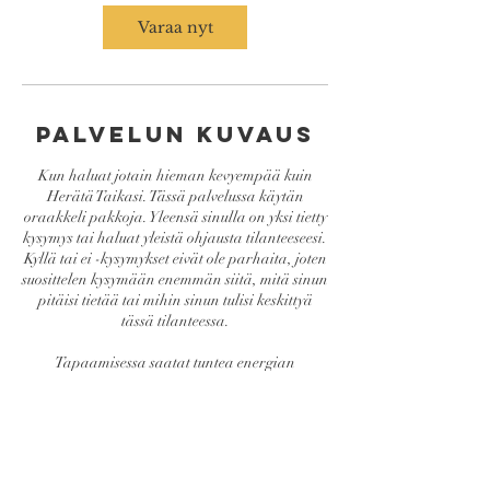
i
n
Varaa nyt
Palvelun kuvaus
Kun haluat jotain hieman kevyempää kuin
Herätä Taikasi. Tässä palvelussa käytän
oraakkeli pakkoja. Yleensä sinulla on yksi tietty
kysymys tai haluat yleistä ohjausta tilanteeseesi.
Kyllä tai ei -kysymykset eivät ole parhaita, joten
suosittelen kysymään enemmän siitä, mitä sinun
pitäisi tietää tai mihin sinun tulisi keskittyä
tässä tilanteessa.
Tapaamisessa saatat tuntea energian
aktivoituvan keskustelun edetessä.
Palvelu saatavilla suomeksi ja englanniksi.
Kokouksen kesto on noin 30-45 minuuttia.