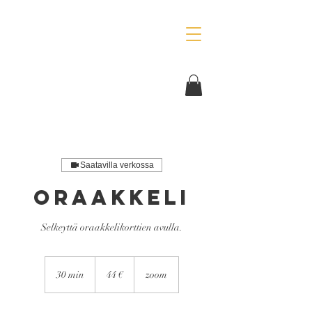
Saatavilla verkossa
Oraakkeli
Selkeyttä oraakkelikorttien avulla.
44
euroa
30 min
3
44 €
zoom
0
m